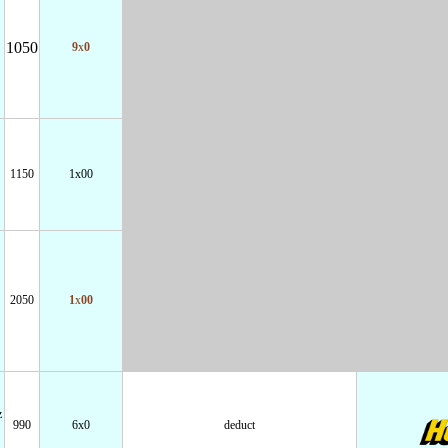
1050
9x0
1150
1x00
2050
1x00
z
990
6x0
deduct