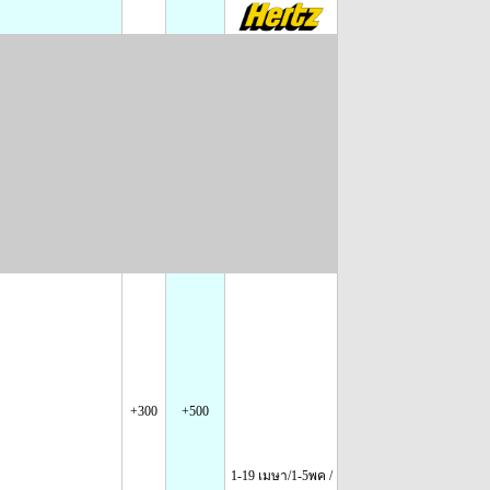
+300
+500
1-19 เมษา/1-5พค /