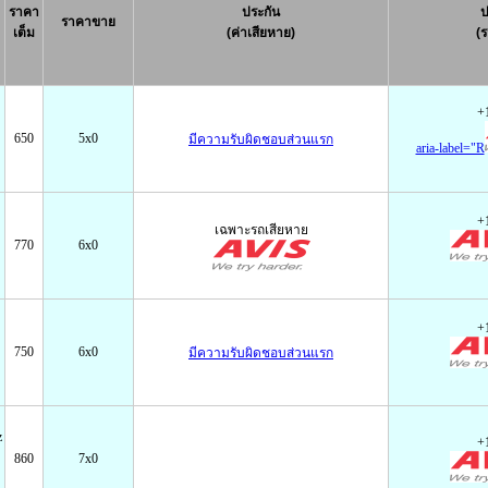
ราคา
ประกัน
ป
ราคาขาย
เต็ม
(ค่าเสียหาย)
(
+
650
5x0
มีความรับผิดชอบส่วนแรก
aria-label="R
+
เฉพาะรถเสียหาย
770
6x0
+
750
6x0
มีความรับผิดชอบส่วนแรก
z
+
860
7x0