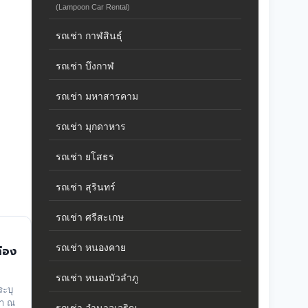
(Lampoon Car Rental)
รถเช่า กาฬสินธุ์
รถเช่า บึงกาฬ
รถเช่า มหาสารคาม
รถเช่า มุกดาหาร
รถเช่า ยโสธร
รถเช่า สุรินทร์
รถเช่า ศรีสะเกษ
รถเช่า หนองคาย
่อง
รถเช่า หนองบัวลำภู
ะบุ
่า ณ
รถเช่า อำนาจเจริญ