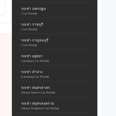
รถเช่า นครปฐม
( Car Rental)
รถเช่า ราชบุรี
( Car Rental)
รถเช่า กาญจนบุรี
( Car Rental)
รถเช่า อยุธยา
( ayuttaya Car Rental)
รถเช่า ลำปาง
(Lampang Car Rental)
รถเช่า สมุทรสาคร
(Samut Sakorn Car Rental)
รถเช่า สมุทรสงคราม
(Samut Songkarm Car Rental)