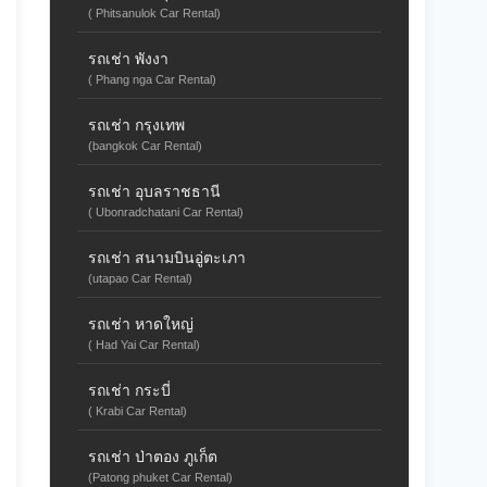
( Phitsanulok Car Rental)
รถเช่า พังงา
( Phang nga Car Rental)
รถเช่า กรุงเทพ
(bangkok Car Rental)
รถเช่า อุบลราชธานี
( Ubonradchatani Car Rental)
รถเช่า สนามบินอู่ตะเภา
(utapao Car Rental)
รถเช่า หาดใหญ่
( Had Yai Car Rental)
รถเช่า กระบี่
( Krabi Car Rental)
รถเช่า ป่าตอง ภูเก็ต
(Patong phuket Car Rental)