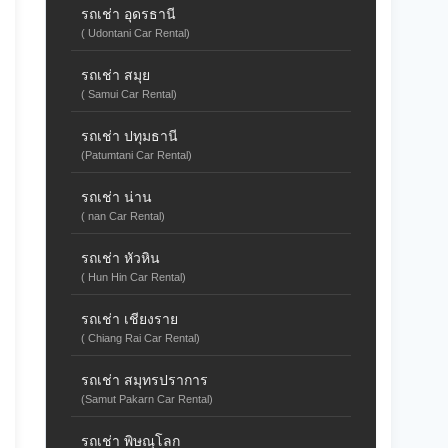
รถเช่า อุดรธานี
( Udontani Car Rental)
รถเช่า สมุย
( Samui Car Rental)
รถเช่า ปทุมธานี
(Patumtani Car Rental)
รถเช่า น่าน
( nan Car Rental)
รถเช่า หัวหิน
( Hun Hin Car Rental)
รถเช่า เชียงราย
( Chiang Rai Car Rental)
รถเช่า สมุทรปราการ
(Samut Pakarn Car Rental)
รถเช่า พิษณุโลก