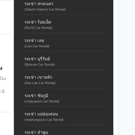
รถเช่า สกลนคร
(Sakorn Nakorn Car Rental)
รถเช่า ร้อยเอ็ด
(Roi Et Car Rental)
รถเช่า เลย
(Leoi Car Rental)
รถเช่า บุรีรัมย์
(Burirum Car Rental)
น
รถเช่า เขาหลัก
มือง
(Kao Lak Car Rental)
,
 มี
รถเช่า ชัยภูมิ
(chaiyapum Car Rental)
รถเช่า แม่ฮ่องสอน
(maehongsorn Car Rental)
รถเช่า ลำพูน