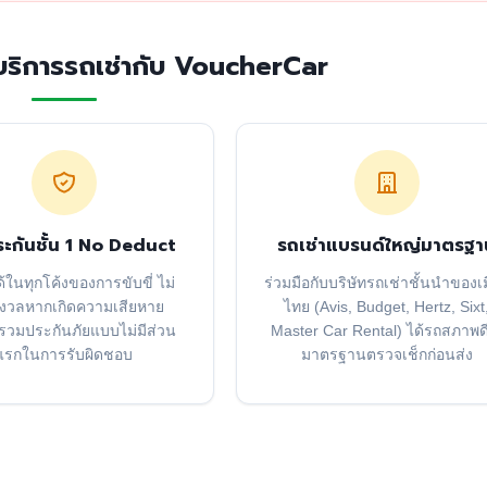
้บริการรถเช่ากับ VoucherCar
ะกันชั้น 1 No Deduct
รถเช่าแบรนด์ใหญ่มาตรฐา
ด้ในทุกโค้งของการขับขี่ ไม่
ร่วมมือกับบริษัทรถเช่าชั้นนำของเ
กังวลหากเกิดความเสียหาย
ไทย (Avis, Budget, Hertz, Sixt
รวมประกันภัยแบบไม่มีส่วน
Master Car Rental) ได้รถสภาพดี
แรกในการรับผิดชอบ
มาตรฐานตรวจเช็กก่อนส่ง