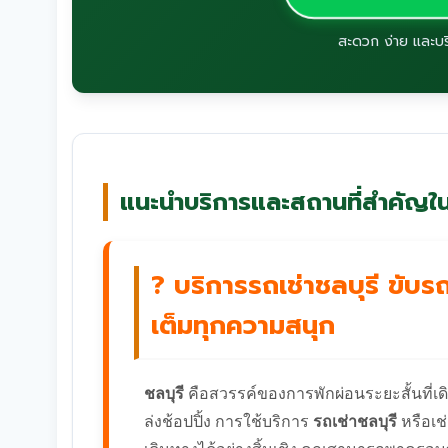
สะดวก ง่าย และบ
แนะนำบริการและสถานที่สำคัญใน
? บริการรถเช่าชลบุรี ขับร
เต็มทุกความสนุก
ชลบุรี
คือสวรรค์ของการพักผ่อนระยะสั้นที่เ
ล่งช้อปปิ้ง การใช้บริการ
รถเช่าชลบุรี
หรือเช