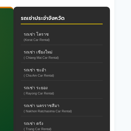
รถเช่าประจำจังหวัด
รถเช่า โคราช
(Korat Car Rental)
รถเช่า เชียงใหม่
( Chiang Mai Car Rental)
รถเช่า ชะอำ
( Cha Am Car Rental)
รถเช่า ระยอง
( Rayong Car Rental)
รถเช่า นครราชสีมา
( Nakhon Ratchasima Car Rental)
รถเช่า ตรัง
( Trang Car Rental)