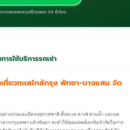
ริการตอบแชทรวดเร็วตลอด 24 ชั่วโมง
การใช้บริการรถเช่า
ถเที่ยวทะเลใกล้กรุง พัทยา-บางแสน จัด
ดินทางง่ายและมีครบทุกรสชาติ ทั้งทะเล คาเฟ่ สวนน้ำ และแห
่าจากกรุงเทพฯ แล้วขับมา จะทำให้คุณปลดล็อกข้อจำกัดในการ