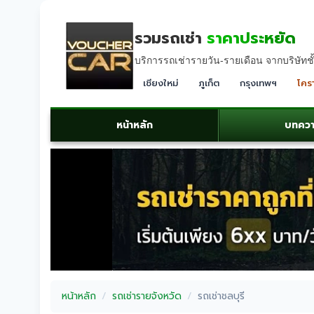
รวมรถเช่า
ราคาประหยัด
บริการรถเช่ารายวัน-รายเดือน จากบริษัทชั
เชียงใหม่
ภูเก็ต
กรุงเทพฯ
โคร
หน้าหลัก
บทคว
หน้าหลัก
รถเช่ารายจังหวัด
รถเช่าชลบุรี