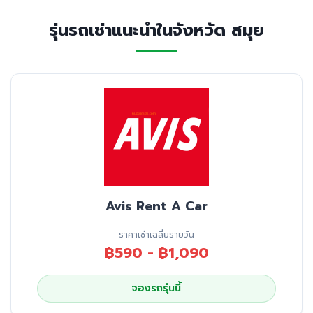
รุ่นรถเช่าแนะนำในจังหวัด สมุย
Avis Rent A Car
ราคาเช่าเฉลี่ยรายวัน
฿590 - ฿1,090
จองรถรุ่นนี้