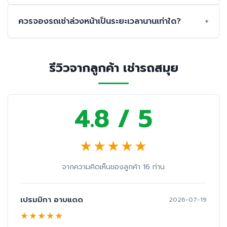
ควรจองรถเช่าล่วงหน้าเป็นระยะเวลานานเท่าใด?
รีวิวจากลูกค้า เช่ารถสมุย
4.8 / 5
★
★
★
★
★
จากความคิดเห็นของลูกค้า 16 ท่าน
เปรมมิกา อาบแดด
2026-07-19
★
★
★
★
★