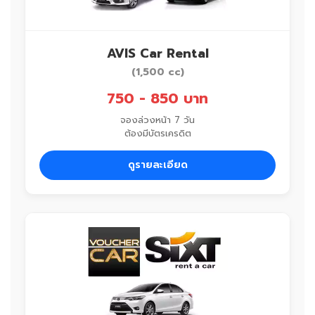
AVIS Car Rental
(1,500 cc)
750 - 850 บาท
จองล่วงหน้า 7 วัน
ต้องมีบัตรเครดิต
ดูรายละเอียด