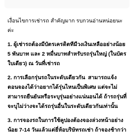
เงื่อนไขการเช่ารถ สำคัญมาก รบกวนอ่านหน่อยนะ
ค่ะ
1. ผู้เช่ารถต้องมีบัตรเครดิตทีมีวงเงินเหลืออย่างน้อย
5 พันบาท และ 2 หมื่นบาทสำหรับรถรุ่นใหญ่ (ในบัตร
ใบเดียว) ณ วันที่เช่ารถ
2. การเลือกรุ่นรถในระดับเดียวกัน สามารถแจ้ง
ตอนจองได้ว่าอยากได้รุ่นไหนเป็นพิเศษ แต่จะไม่
สามารถยืนยันหรือระบุรุ่นอย่างแน่นอนได้ ถ้ารถรุ่นที่
จะบุไม่ว่างจะได้รถรุ่นอื่นในระดับเดียวกันเท่านั้น
3. การจองรถในการใช้คูปองต้องจองล่วงหน้าอย่าง
น้อย 7-14 วันแล้วแต่ยี่ห้อบริษัทรถเช่า ถ้าจองช้ากว่า