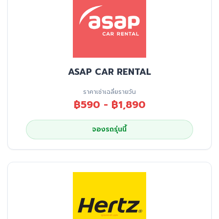
ASAP CAR RENTAL
ราคาเช่าเฉลี่ยรายวัน
฿590 - ฿1,890
จองรถรุ่นนี้