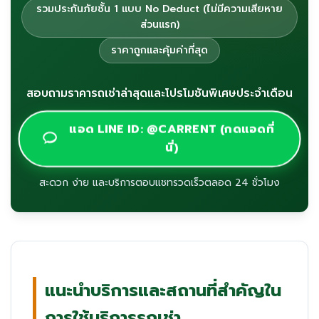
รวมประกันภัยชั้น 1 แบบ No Deduct (ไม่มีความเสียหาย
ส่วนแรก)
ราคาถูกและคุ้มค่าที่สุด
สอบถามราคารถเช่าล่าสุดและโปรโมชันพิเศษประจำเดือน
แอด LINE ID: @CARRENT (กดแอดที่
นี่)
สะดวก ง่าย และบริการตอบแชทรวดเร็วตลอด 24 ชั่วโมง
แนะนำบริการและสถานที่สำคัญใน
การใช้บริการรถเช่า