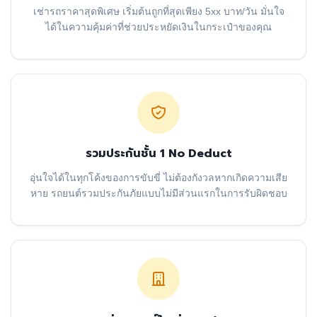
เช่ารถราคาสุดพิเศษ เริ่มต้นถูกที่สุดเพียง 5xx บาท/วัน มั่นใจ
ได้ในความคุ้มค่าที่ช่วยประหยัดเงินในกระเป๋าของคุณ
รวมประกันชั้น 1 No Deduct
อุ่นใจได้ในทุกโค้งของการขับขี่ ไม่ต้องกังวลหากเกิดความเสีย
หาย รถยนต์รวมประกันภัยแบบไม่มีส่วนแรกในการรับผิดชอบ