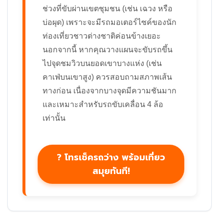
ช่วงที่ขับผ่านเขตชุมชน (เช่น เฉวง หรือ
บ่อผุด) เพราะจะมีรถมอเตอร์ไซค์ของนัก
ท่องเที่ยวชาวต่างชาติค่อนข้างเยอะ
นอกจากนี้ หากคุณวางแผนจะขับรถขึ้น
ไปจุดชมวิวบนยอดเขาบางแห่ง (เช่น
คาเฟ่บนเขาสูง) ควรสอบถามสภาพเส้น
ทางก่อน เนื่องจากบางจุดมีความชันมาก
และเหมาะสำหรับรถขับเคลื่อน 4 ล้อ
เท่านั้น
? โทรเช็ครถว่าง พร้อมเที่ยว
สมุยทันที!