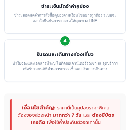
ชำระเงินมัดจำค่าคูปอง
ชำระยอดมัดจำการสั่งซื้อคูปองตามเงื่อนไขอย่างถูกต้อง ระบบจะ
ออกใบยืนยันการจองรถให้คุณทาง LINE
4
รับรถและเดินทางท่องเที่ยว
นำใบจองและเอกสารที่ระบุ ไปติดต่อเคาน์เตอร์รถเช่า ณ จุดบริการ
เพื่อรับรถยนต์ที่ผ่านการตรวจเช็กและเริ่มการเดินทาง
เงื่อนไขสำคัญ:
ราคานี้เป็นคูปองราคาพิเศษ
ต้องจองล่วงหน้า
มากกว่า 7 วัน
และ
ต้องมีบัตร
เครดิต
เพื่อใช้ค้ำประกันตัวรถเท่านั้น