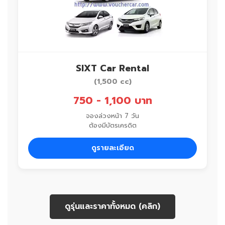
SIXT Car Rental
(1,500 cc)
750 - 1,100 บาท
จองล่วงหน้า 7 วัน
ต้องมีบัตรเครดิต
ดูรายละเอียด
ดูรุ่นและราคาทั้งหมด (คลิก)