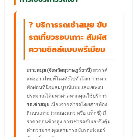
? บริการรถเช่าสมุย ขับ
รถเที่ยวรอบเกาะ สัมผัส
ความชิลล์แบบพรีเมียม
เกาะสมุย (จังหวัดสุราษฎร์ธานี)
สวรรค์
แห่งอ่าวไทยที่โด่งดังไปทั่วโลก การมา
พักผ่อนที่นี่จะสมบูรณ์แบบและเซฟงบ
ประมาณได้มหาศาลหากคุณใช้บริการ
รถเช่าสมุย
เนื่องจากค่ารถโดยสารท้อง
ถิ่นบนเกาะ (รถสองแถว หรือ แท็กซี่) มี
ราคาค่อนข้างสูง การเช่ารถขับเองจึงคุ้ม
ค่ากว่ามาก คุณสามารถขับรถเก๋งแอร์