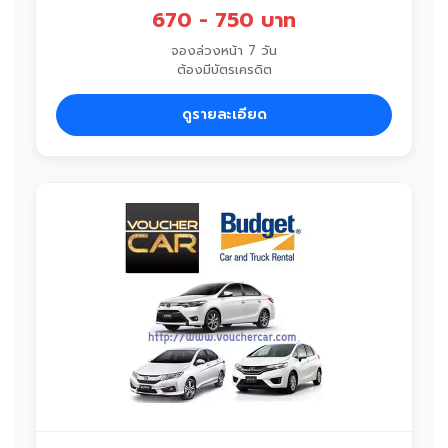
670 - 750 บาท
จองล่วงหน้า 7 วัน
ต้องมีบัตรเครดิต
ดูรายละเอียด