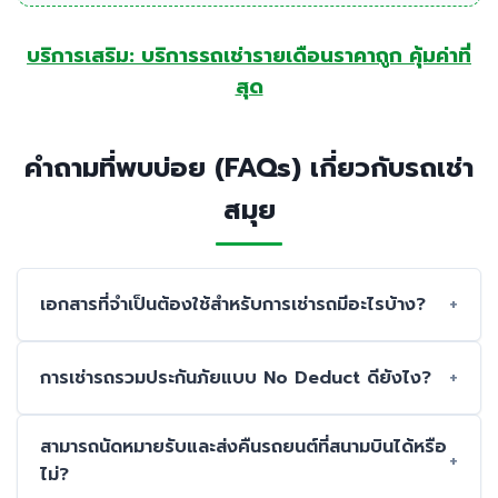
บริการเสริม: บริการรถเช่ารายเดือนราคาถูก คุ้มค่าที่
สุด
คำถามที่พบบ่อย (FAQs) เกี่ยวกับรถเช่า
สมุย
เอกสารที่จำเป็นต้องใช้สำหรับการเช่ารถมีอะไรบ้าง?
การเช่ารถรวมประกันภัยแบบ No Deduct ดียังไง?
สามารถนัดหมายรับและส่งคืนรถยนต์ที่สนามบินได้หรือ
ไม่?