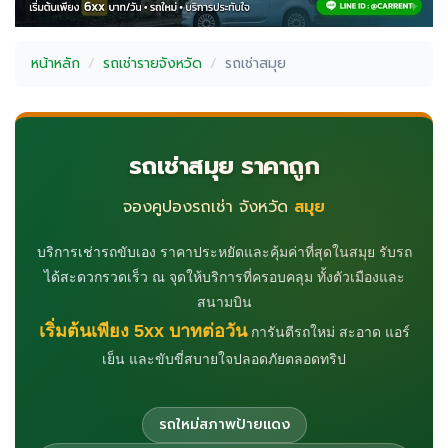
หน้าหลัก
รถเช่ารายจังหวัด
รถเช่าสมุย
รถเช่าสมุย ราคาถูก
จองคูปองรถเช่า จังหวัด
สมุย
บริการเช่ารถขับเอง ราคาประหยัดและคุ้มค่าที่สุดในสมุย รับรถ
ได้สะดวกรวดเร็ว ณ จุดให้บริการที่ครอบคลุม ทั้งตัวเมืองและ
สนามบิน
เริ่มต้นเพียง 5xx บาทต่อวัน
การันตีรถใหม่ สะอาด แอร์
เย็น และขับขี่สบายใจปลอดภัยตลอดทริป
รถใหม่สภาพป้ายแดง