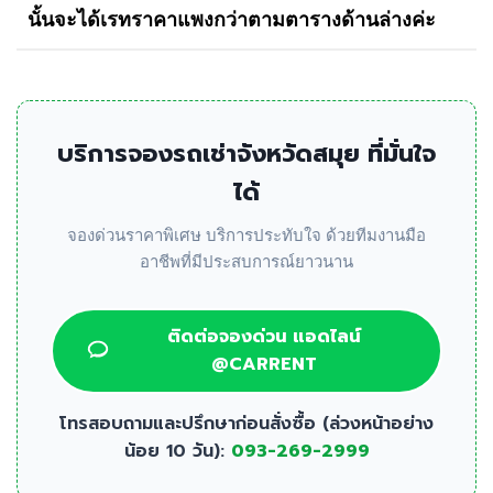
นั้นจะได้เรทราคาแพงกว่าตามตารางด้านล่างค่ะ
บริการจองรถเช่าจังหวัดสมุย ที่มั่นใจ
ได้
จองด่วนราคาพิเศษ บริการประทับใจ ด้วยทีมงานมือ
อาชีพที่มีประสบการณ์ยาวนาน
ติดต่อจองด่วน แอดไลน์
@CARRENT
โทรสอบถามและปรึกษาก่อนสั่งซื้อ (ล่วงหน้าอย่าง
น้อย 10 วัน):
093-269-2999