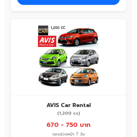
AVIS Car Rental
(1,200 cc)
670 - 750 บาท
จองล่วงหน้า 7 วัน