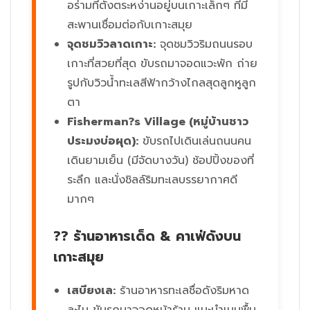
อร่ามที่ตั้งตระหง่านอยู่บนเกาะเล็กๆ ที่มี
สะพานเชื่อมต่อกับเกาะสมุย
จุดชมวิวลาดเกาะ:
จุดชมวิวริมถนนรอบ
เกาะที่สวยที่สุด ขับรถมาจอดแวะพัก ถ่าย
รูปกับวิวน้ำทะเลสีฟ้ากว้างไกลสุดลูกหูลูก
ตา
Fisherman?s Village (หมู่บ้านชาว
ประมงบ่อผุด):
ขับรถไปเดินเล่นถนนคน
เดินยามเย็น (มีจัดบางวัน) ช้อปปิ้งของที่
ระลึก และนั่งชิลล์ริมทะเลบรรยากาศดี
มากๆ
?? ร้านอาหารเด็ด & คาเฟ่ดังบน
เกาะสมุย
เสบียงเล:
ร้านอาหารทะเลชื่อดังริมหาด