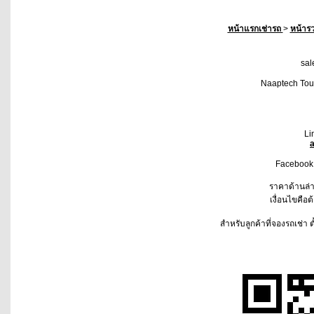
หน้าแรกเช่ารถ
>
หน้าร
sa
Naaptech Tour
Li
a
Facebook
ราคาด้านล่
เงื่อนไขคือต
สำหรับลูกค้าที่จองรถเช่า ตั