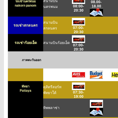
สนามบิน
รถเช่านครพนม
08.00-
nakorn panom
08:00-
18.00
นครพนม
20:30
สนามบิน
รถเช่าสกลนคร
07:00-
สกลนคร
20:30
รถเช่าร้อยเอ็ด
สนามบินร้อยเอ็ด
07:00-
20:30
ภาคตะวันออก
พัทยา
ดุสิตรีสอร์ท
Pattaya
07:30-
พัทยาใต้
19:00
ทิพพลาซ่า