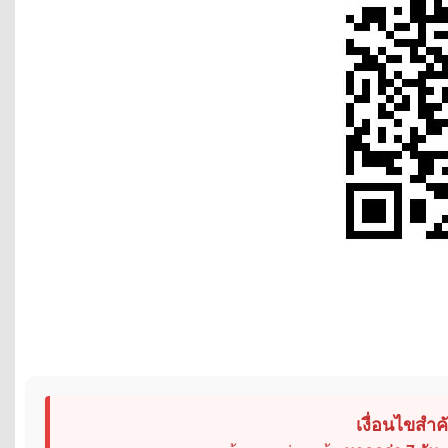
เงื่อนไขสำค