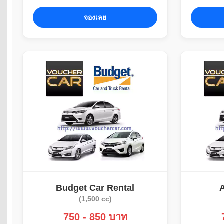
จองเลย
Budget Car Rental
A
(1,500 cc)
750 - 850 บาท