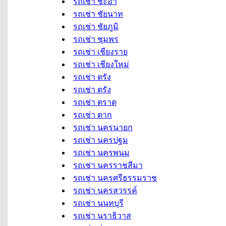
รถเช่า ชะอำ
รถเช่า ชัยนาท
รถเช่า ชัยภูมิ
รถเช่า ชุมพร
รถเช่า เชียงราย
รถเช่า เชียงใหม่
รถเช่า ตรัง
รถเช่า ตรัง
รถเช่า ตราด
รถเช่า ตาก
รถเช่า นครนายก
รถเช่า นครปฐม
รถเช่า นครพนม
รถเช่า นครราชสีมา
รถเช่า นครศรีธรรมราช
รถเช่า นครสวรรค์
รถเช่า นนทบุรี
รถเช่า นราธิวาส