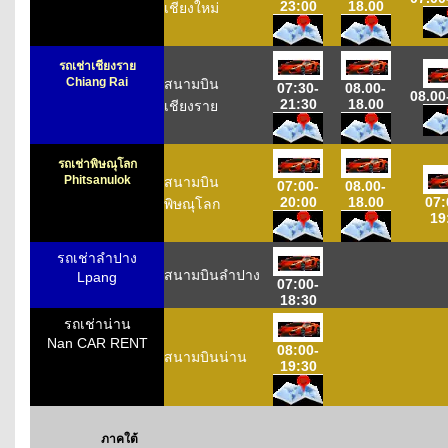
23:00
18.00
เชียงใหม่
รถเช่าเชียงราย
Chiang Rai
สนามบิน
07:30-
08.00-
08.00
21:30
18.00
เชียงราย
รถเช่าพิษณุโลก
Phitsanulok
สนามบิน
07:00-
08.00-
20:00
18.00
07:
พิษณุโลก
19
รถเช่าลำปาง
สนามบินลำปาง
Lpang
07:00-
18:30
รถเช่าน่าน
Nan CAR RENT
08:00-
สนามบินน่าน
19:30
ภาคใต้