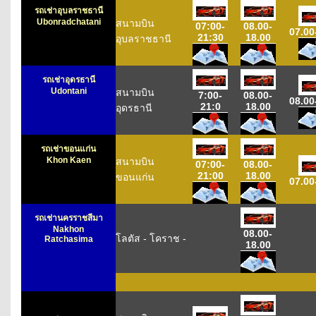
รถเช่าอุบลราชธานี
Ubonradchatani
สนามบิน
07:00-
08.00-
07.00
21:30
18.00
อุบลราชธานี
รถเช่าอุดรธานี
Udontani
สนามบิน
7:00-
08.00-
08.00
21:0
18.00
อุดรธานี
รถเช่าขอนแก่น
Khon Kaen
สนามบิน
07:00-
08.00-
21:00
18.00
ขอนแก่น
07.00
รถเช่านครราชสีมา
Nakhon
08.00-
โลตัส - โคราช -
Ratchasima
18.00