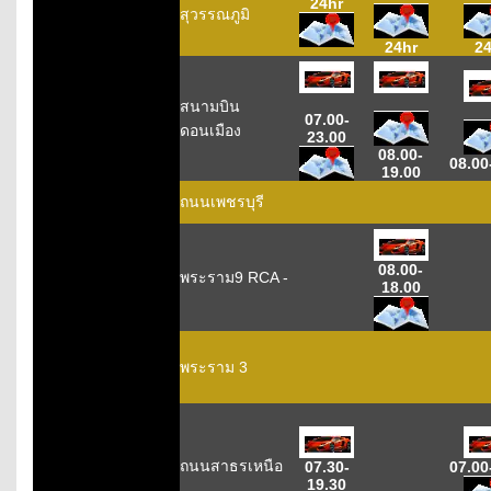
24hr
สุวรรณภูมิ
24hr
24
สนามบิน
07.00-
ดอนเมือง
23.00
08.00-
08.00
19.00
ถนนเพชรบุรี
08.00-
พระราม9 RCA -
18.00
พระราม 3
ถนนสาธรเหนือ
07.30-
07.00
19.30