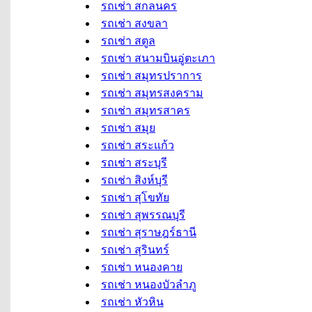
รถเช่า สกลนคร
รถเช่า สงขลา
รถเช่า สตูล
รถเช่า สนามบินอู่ตะเภา
รถเช่า สมุทรปราการ
รถเช่า สมุทรสงคราม
รถเช่า สมุทรสาคร
รถเช่า สมุย
รถเช่า สระแก้ว
รถเช่า สระบุรี
รถเช่า สิงห์บุรี
รถเช่า สุโขทัย
รถเช่า สุพรรณบุรี
รถเช่า สุราษฎร์ธานี
รถเช่า สุรินทร์
รถเช่า หนองคาย
รถเช่า หนองบัวลำภู
รถเช่า หัวหิน