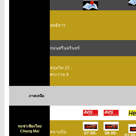
สุทธิสาร
ถนนศรีนครินทร์
สุขุมวิท 22 -
พระราม 4
ภาคเหนือ
รถเช่าเชียงใหม่
Chiang Mai
สนามบิน
07:00-
08.00-
07.00