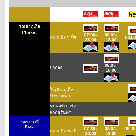
รถเช่าภูเก็ต
Phuket
07:00-
08.00-
สนามบินภูเก็ต
08.00
23:00
18.00
08.00-
ป่าตอง -
18.00
ในเมืองภูเก็ต
Downtown
รร คอร์ทยาร์ด
หาดสุรินทร์
รถเช่ากระบี่
Krabi
08.00
07:30-
08.00-
สนามบินกระบี่
20:00
18.00