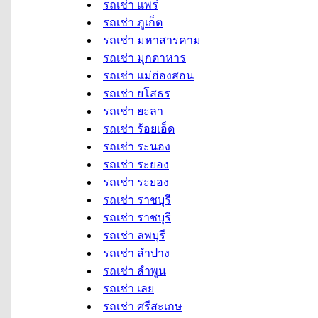
รถเช่า แพร่
รถเช่า ภูเก็ต
รถเช่า มหาสารคาม
รถเช่า มุกดาหาร
รถเช่า แม่ฮ่องสอน
รถเช่า ยโสธร
รถเช่า ยะลา
รถเช่า ร้อยเอ็ด
รถเช่า ระนอง
รถเช่า ระยอง
รถเช่า ระยอง
รถเช่า ราชบุรี
รถเช่า ราชบุรี
รถเช่า ลพบุรี
รถเช่า ลำปาง
รถเช่า ลำพูน
รถเช่า เลย
รถเช่า ศรีสะเกษ