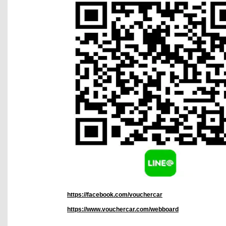
https://facebook.com/vouchercar
https://www.vouchercar.com/webboard