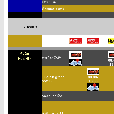
ปลวกแดง
นิคมอมตะนคร
ภาคกลาง
หัวหิน
ตัวเมืองหัวหิน
Hua Hin
08:
19
Hua hin grand
08.00-
hotel -
18.00
วิลล่ามาร์เก็ต
หัวหิน ซอย 55