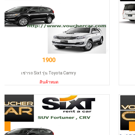
2190
รถเช่า Sixth honda Stepwagon รถ MUV สุดห
สินค้าหมด