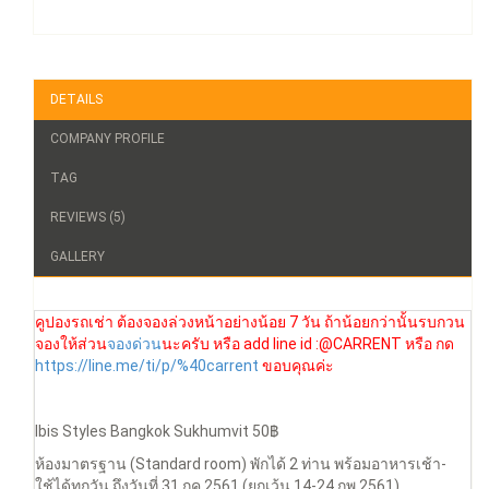
DETAILS
COMPANY PROFILE
TAG
REVIEWS (5)
GALLERY
คูปองรถเช่า ต้องจองล่วงหน้าอย่างน้อย 7 วัน ถ้าน้อยกว่านั้นรบกวน
จองให้ส่วน
จองด่วน
นะครับ หรือ add line id :@CARRENT หรือ กด
https://line.me/ti/p/%40carrent
ขอบคุณค่ะ
Ibis Styles Bangkok Sukhumvit 50฿
ห้องมาตรฐาน (Standard room) พักได้ 2 ท่าน พร้อมอาหารเช้า-
ใช้ได้ทุกวัน ถึงวันที่ 31 กค 2561 (ยกเว้น 14-24 กพ 2561)