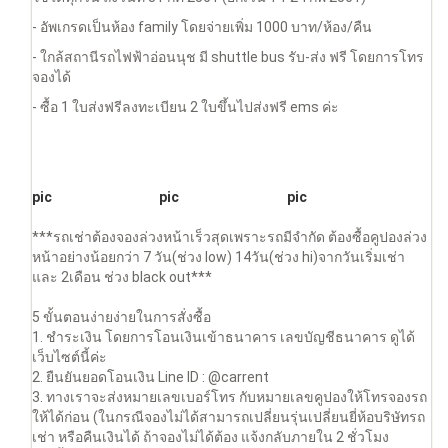
- อัพเกรดเป็นห้อง family โดยจ่ายเพิ่ม 1000 บาท/ห้อง/คืน
- ใกล้สถานีรถไฟฟ้าอ่อนนุช มี shuttle bus รับ-ส่ง ฟรี โดยการโทร
จองได้
- ซื้อ 1 ใบส่งฟรีลงทะเบียน 2 ใบขึ้นไปส่งฟรี ems ค่ะ
pic
pic
pic
***รถเช่าต้องจองล่วงหน้าเร็วสุดเพราะรถมีจำกัด ต้องซื้อคูปองล่วง
หน้าอย่างน้อยกว่า 7 วัน(ช่วง low) 14วัน(ช่วง hi)จากวันเริ่มเช่า
และ 2เดือน ช่วง black out***
5 ขั้นตอนง่ายง่ายในการสั่งซื้อ
1. ชำระเงิน โดยการโอนเงินเข้าธนาคาร เลขบัญชีธนาคาร ดูได้
เว็บไซต์นี้ค่ะ
2. ยืนยันยอดโอนเงิน Line ID : @carrent
3. ทางเราจะส่งหมายเลขเบอร์โทร กับหมายเลขคูปองให้โทรจองรถ
ให้ได้ก่อน (ในกรณีจองไม่ได้สามารถเปลี่ยนรุ่นเปลี่ยนยี่ห้อบริษัทรถ
เช่า หรือคืนเงินได้ ถ้าจองไม่ได้ต้อง แจ้งกลับภายใน 2 ชั่วโมง